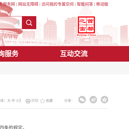
务服务网
|
网站无障碍
|
访问我的专属空间
|
智能问答
|
移动版
询服务
互动交流
字体：
大
中
小
】
打印
收藏
分享：
四条的规定。