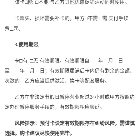
该卡
□能 □不能 与乙方其他优惠促销活动同时使用。
卡遗失、损坏需要补卡的，甲方
□
不需
□
需
支付手续
费
元。
3
.使用
期限
卡
□
有
□
无
有效期限
。
有效期限
自
年
月
日
至
年
月
日；有效期限届满后卡内仍有剩余的金额、
次数的，乙方应当提供激活、换卡等配套服务
。
乙方在非法定节假日暂停营业超过
24小时或甲方按照约
定办理暂停服务手续的，有效期限相应顺延。
风险提示：预付卡设定有效期限存在纠纷风险，需谨慎
选择。购卡建议尽快使用完毕。