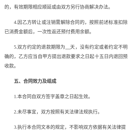
的，有效期限相应顺延或由双方另行协商解决办法。
4.
因
乙方
转让
或注销需解除合同的，按照
前述
标准扣除
已消费金额后，一次性返还预付费用余额。
5.双方约定的退款期限为
天，没有约定或者约定不明
确的，乙方应当自甲方提出退款要求之日起十五日内退回预
收款。
五
、合同效力
及
组成
1.本合同自双方签字盖章之日起生效。
2.未尽事宜，
双方按照有关法律法规执行。
3.
执行本合同文本的规定，不影响双方依据有关法律提