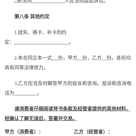
□
依法向
人民法院提起诉讼
。
第八条
其他约定
1
.
挂失
、换卡、补卡的约
定：
。
2
.
本合同正本一式
份，甲方
份，乙方
份。各份均
具有同等法律效力。
3
.
乙方
应当及时解答甲方的投诉和咨询。投诉和咨询电
话为
。
请消费者仔细阅读背书
条款
及经营者提供的其他材料
，
经
确认
了解
无误后
，
签署
并交易
。
甲方（消费者）：
乙方（经营者）：