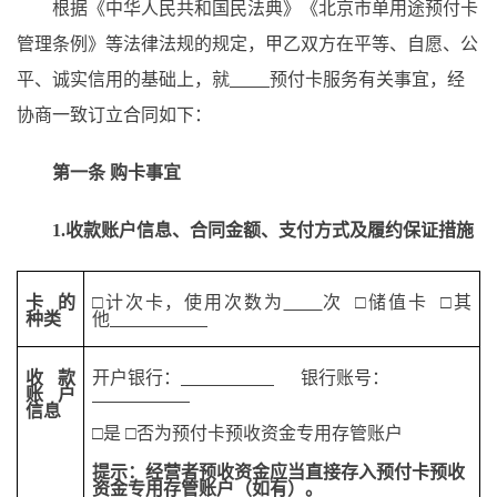
根据《中华人民共和国
民法典
》《
北京市单用途预付卡
管理条例
》
等
法律法规的规定，甲乙双方在平等、自愿、公
平、诚实信用的基础上，就
预付
卡
服务
有关
事宜
，
经
协商一致订立合同如下：
第一条
购
卡事宜
1.
收款账户信息、合同金额、
支付方式
及履约保证措施
卡
的
□
计次卡
，
使用次数为
次
□
储值卡
□
其
种类
他
收款
开户银行：
银行账号：
账户
信息
□
是
□
否为
预付卡预收资金专用存管账户
提示：经营者预收资金应当直接存入预付卡预收
资金专用存管账户（如有）。