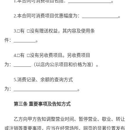
1
.
本合同可消费项目
包括：
。
2.
本合同可消费项目优惠幅度为
：
。
3.
□
有
□
没有赠送权益，其内容及使用条
件：
。
4
.
□
有
□
没
有另收费项目
。
另收费
项目
为
：
（以店内公示项目和价格为准）。
5.消费记录、余额的查询方式
为：
。
第
三
条
重要事项
及
告知方式
乙方向甲方告知调整营业时间、暂停营业、歇业、转让
或注销等重要事项，应当在经营场所、网页的显著位置发布