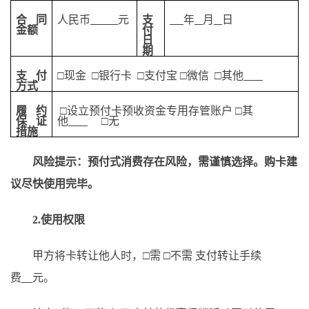
合同
人民币
元
支
年
月
日
金额
付
日
期
支付
□
现金
□银行卡
□
支付宝
□
微信
□
其他
方式
履约
□
设立预付卡预收资金专用存管账户
□
其
保证
他
□
无
措施
风险提示：预付式消费存在风险，需谨慎选择。购卡建
议尽快使用完毕。
2.使用权限
甲方将卡
转让他人时，
□
需
□
不需
支付转让手续
费
元。