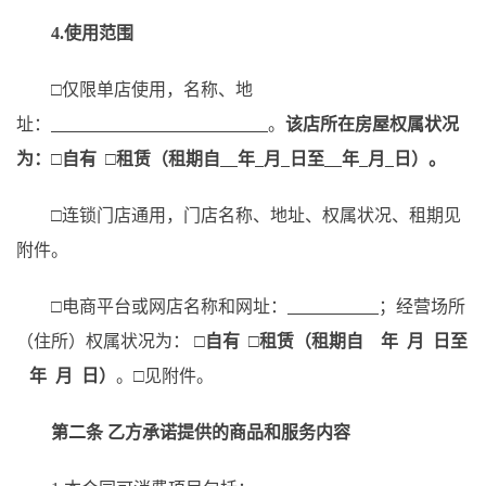
4.
使用范围
□仅限单店使用，名称、地
址：
。
该店所在房屋权属状况
为：
□
自有
□
租赁（租期
自
年
月
日至
年
月
日
）。
□
连锁门店
通用，门店名称、地址
、
权属状况、
租期见
附件
。
□
电商平台或网店名称和网址：
；经营场所
（住所）权属状况为：
□自有 □租赁（租期自 年 月 日至
年 月 日）
。
□
见附件
。
第二条
乙方承诺提供的
商品和
服务内容