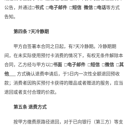
公告，并通过
□书式 □电子邮件 □短信 微信 □电话
等方式
告知
。
第
四
条
7天冷静期
甲方
自签署本合同之日起，有
7天冷静期。冷静期期
间，在未实际使用预付卡消费的情况下，
有权无条件解除
本
合同
，
乙方
经与甲方
以
□
书面
□
电子
邮件
□短信
□
微信
□
其
他
方式
确认
退费申请后，
于
5日内
一次性
全额退回预收
款；
消费者因购买预付卡获得的赠品或者赠送的服务，应当
退回或者支付合理的价款。
第五条
退费方式
按甲方缴费原路径退回，对于已向银行（第三方）等支