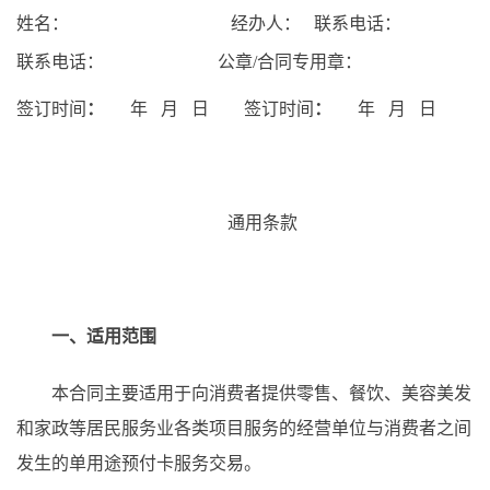
姓名：
经办人：
联系电话：
联系
电话：
公章
/合同专用章
：
签订时间
：
年
月
日
签订时间
：
年
月
日
通用条款
一、
适用范围
本合同主要适用于向消费者提供
零售、餐饮、美容美发
和家政等居民服务业
各类项目服务
的
经营单位
与消费者之间
发生的单用途预付卡服务交易
。