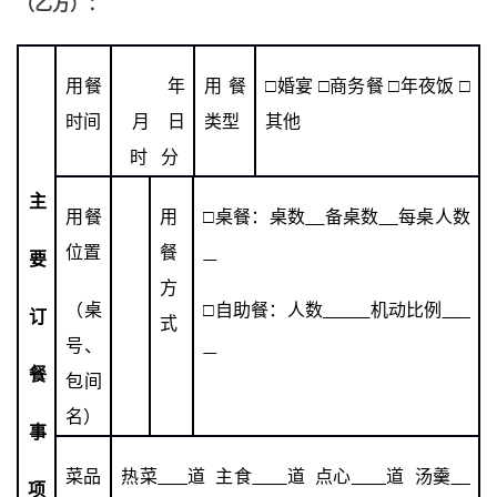
（乙方）：
用餐
年
用餐
□
婚宴
□
商务餐
□
年夜饭
□
时间
月 日
类型
其他
时 分
主
用餐
用
□
桌餐：桌数
备桌数
每桌人数
位置
餐
要
方
（桌
□
自助餐：人数
机动比例
订
式
号、
餐
包间
名）
事
菜品
热菜
道 主食
道 点心
道 汤羹
项