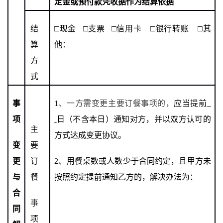
定金或预付款凭收据作为结算依据
结
□
现金
□支票 □信用卡 □银行转账 □其
算
他：
方
式
事
1
、一方需变更主要订餐事项的，
应当提前
项
日
（不含本日）
通知对方，并以双方认可的
主
方式达成变更协议。
变
要
更
订
2
、
用餐桌数或人数少于合同约定，且甲方未
与
餐
按照约定提前通知乙方的，解决办法为：
合
事
同
项