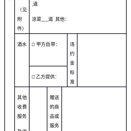
道
（见
附
凉菜
道 其他：
件）
酒水
□
甲方自带：
违
约
金
标
□
乙方提供：
准
其他
赠送
收费
的商
服务
品或
服务