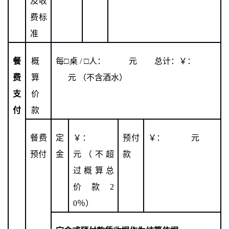
及收
费标
准
餐
概
每
□
桌
/
□
人： 元 总计：
￥：
费
算
元
（不含酒水）
支
价
付
款
餐费
定
￥：
预付
￥： 元
预付
金
元（不超
款
过概算总
价款
2
0
％）