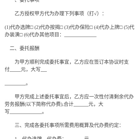
乙方授权甲方代为办理下列事项（打
√）：
(1)代办选牌□ (2)代办按揭□ (3)代办保险□ (4)代办上牌□ (5)代
办装潢□ (6)代办其他项目：
二、委托报酬
为甲方顺利完成委托事宜，乙方应在签订本协议时支
付
元，大写
。
甲方完成上述委托事宜后，乙方应一次性付清剩余代办
劳务报酬
(以下简称代办费),合计
元，大
写
。
三、完成各委托事项所需费用概算及代办费约定：
1、代办选牌，代办费：
元。