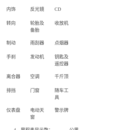
内饰
反光镜
CD
转向
轮胎及
收放机
备胎
制动
雨刮器
点烟器
手刹
发动机
钥匙及
遥控器
离合器
空调
千斤顶
排挡
门窗
随车工
具
仪表盘
电动天
警示牌
窗
4、里程表显示数：
公里