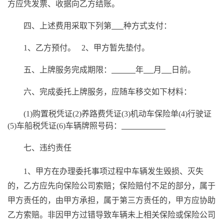
方应凭发票、收据向乙方结账。
四、上述费用采取下列第
种方式支付：
1、乙方预付。 2、甲方暂先垫付。
五、上牌服务完成期限：
年
月
日前。
六、完成委托上牌服务，应随车移交如下材料：
(1)购置税凭证(2)养路费凭证(3)机动车保险单(4)行驶证
(5)车船税凭证(6)车辆牌照号码：
七、违约责任
1、甲方在办理委托事项过程中车辆发生毁损、灭失
的，乙方应先向保险公司索赔；保险赔付不足的部分，属于
甲方责任的，由甲方承担，属于第三方责任的，甲方应协助
乙方索赔。非因甲方过错导致车辆未上相关保险或保险公司