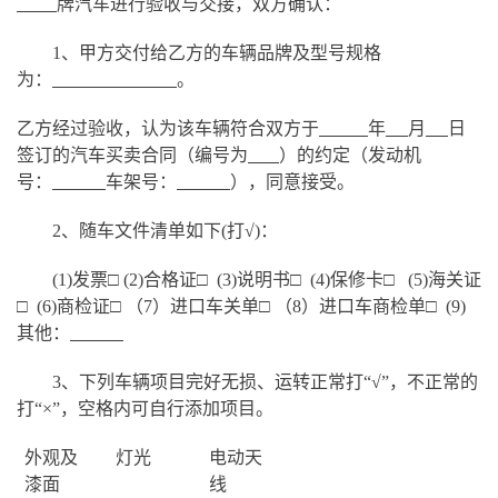
牌汽车进行验收与交接，双方确认：
1、甲方交付给乙方的车辆品牌及型号规格
为：
。
乙方经过验收，认为该车辆符合双方于
年
月
日
签订的汽车买卖合同（编号为
）的约定（发动机
号：
车架号：
），同意接受。
2、随车文件清单如下(打√)：
(1)发票□ (2)合格证□ (3)说明书□ (4)保修卡□ (5)海关证
□ (6)商检证□ （7）进口车关单□ （8）进口车商检单□ (9)
其他：
3、下列车辆项目完好无损、运转正常打“√”，不正常的
打“×”，空格内可自行添加项目。
外观及
灯光
电动天
漆面
线