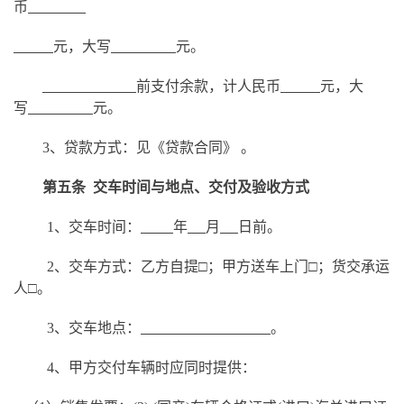
币
元，大写
元。
前支付余款，计人民币
元，大
写
元。
3、贷款方式：见《贷款合同》 。
第五条
交车时间与地点、交付及验收方式
1、交车时间：
年
月
日前。
2、交车方式：乙方自提□；甲方送车上门□；货交承运
人□。
3、交车地点：
。
4、甲方交付车辆时应同时提供：