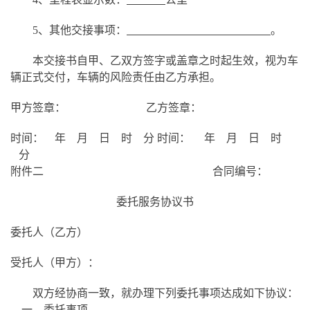
5、其他交接事项：
。
本交接书自甲、乙双方签字或盖章之时起生效，视为车
辆正式交付，车辆的风险责任由乙方承担。
甲方签章：
乙方签章：
时间：
年
月
日
时
分
时间：
年
月
日
时
分
附件二
合同编号：
委托服务协议书
委托人（乙方）
受托人（甲方）：
双方经协商一致，就办理下列委托事项达成如下协议：
一、委托事项