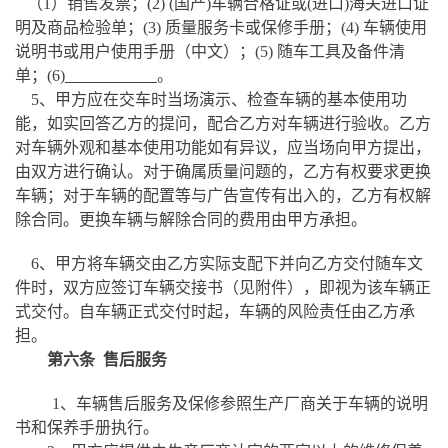
（
1）销售发票；(2) (国产)车辆合格证或(进口)海关进口证
明及商品检验单；(3) 质量服务卡或保修手册；(4) 车辆使用
说明书或用户使用手册（中文）；(5) 随车工具及备件清
单；(6)
。
5、甲方应在交车时当场演示、检查车辆的基本使用功
能，如实回答乙方的提问，配合乙方对车辆进行验收。乙方
对车辆外观和基本使用功能如有异议，应当场向甲方提出，
由双方进行确认。对于确属质量问题的，乙方有权要求更换
车辆；对于车辆的配置等与广告宣传有出入的，乙方有权解
除合同。更换车辆与解除合同的费用由甲方承担。
6、甲方将车辆交由乙方实际支配下并向乙方交付随车文
件时，双方应签订车辆交接书（见附件），即视为该车辆正
式交付。自车辆正式交付时起，车辆的风险责任由乙方承
担。
第六条
售后服务
1、车辆售后服务及保修参照生产厂商关于车辆的说明
书和保养手册执行。