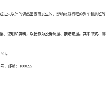
意或过失以外的偶然因素而发生的，影响旅游行程的列车和航班
票据、证明和资料，以便作为投诉凭据、索赔证据。其中
书式、邮
。
2301。
8号，邮编：100022。