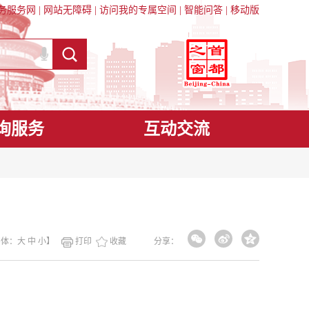
务服务网
|
网站无障碍
|
访问我的专属空间
|
智能问答
|
移动版
询服务
互动交流
字体：
大
中
小
】
打印
收藏
分享：