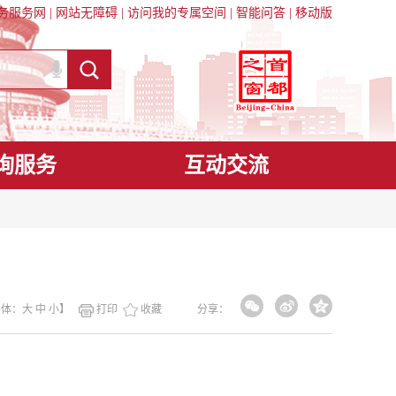
务服务网
|
网站无障碍
|
访问我的专属空间
|
智能问答
|
移动版
询服务
互动交流
字体：
大
中
小
】
打印
收藏
分享：