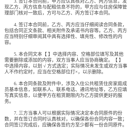
3.
签订本合同前，甲方应认真核对乙方、丙方信息，发
现乙方、丙方信息与配租信息不符的，甲方应与住房保障管
理部门核对一致后，方可与乙方、丙方签订本合同。
4.
签订本合同前，乙方、丙方应当仔细阅读合同条款，
包括合同正文条款、相关附件及承诺书内容等。乙方、丙方
应当特别仔细审阅其中具有选择性、填充性、修改性的内
容。
5.
本合同文本【 】中选择内容、空格部位填写及其他
需要删除或添加的内容，双方当事人应当协商确定。【 】
中选择内容，以划 √ 方式选定；实际情况未发生或双方当事
人不作约定时，应当在空格部位打×，以示删除。
6.
本合同条款及附件中，涉及入住公共租赁住房家庭成
员基本信息，如联系人、联系电话、通讯地址等，乙方应填
写真实信息，以便甲方在租赁期限内为乙方提供更好的服
务。
7.
三方当事人可以根据实际情况决定本合同原件的份
数，并在签订合同时认真核对，以确保各份合同内容一致；
合同签订完成后，应确保各签约方至少都有一份合同原件。