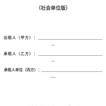
（社会单位版）
出租人（甲方）
：
__________________________________
__
承租人（乙方）
： __________________________________
__
承租人单位（丙方）
：
________________________________
___