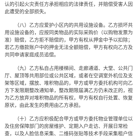
认的引起火灾责任方承担相应的法律责任，并赔偿受害人因
此遭受的全部损失。
（八）乙方应爱护小区内的共用设施设备。乙方损坏共
用设施设备的，应按同类物品的实际采购价（以购物发票为
准）赔偿，乙方拒不赔偿的，甲方有权从押金中予以扣除；
若乙方缴款账户中的押金无法全额赔偿，甲方有权向乙方及
共同申请家庭成员追偿。
（九）乙方私自占用楼梯间、走廊通道、大堂、公共门
厅、屋顶等共用部位或公共区域，或者在空调室外机位及支
架等区域，摆放、堆积物品的，甲方或甲方委托机构可向乙
方下发限期整改通知单，整改期限届满乙方仍未改正的，视
为乙方放弃对堆积物品的所有权，甲方有权自行处置、恢复
原状，由此发生的费用由乙方承担。
（十）乙方应积极配合甲方或甲方委托物业管理单位以
及住房保障部门的房屋维护、定期入户走访、开展日常检
查，以及人脸信息采集、二维码张贴等技术手段采集租户信