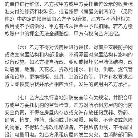
的单位进行维修，乙方按甲方或甲方委托单位公示的收费标
准支付维修费和材料费，或者按照《房屋交割清单》（见附
件2）中约定的损赔额由乙方予以赔偿，乙方拒不承担相关
费用或不予赔偿的，甲方有权从押金中予以扣除。若乙方缴
款账户中的押金无法全额赔偿，甲方有权向乙方追偿。
（六）乙方不得对该房屋进行装修、对窗户安装防护网
或改变房屋结构和内部设施，不得添置对房屋结构有影响的
设备设施。如乙方擅自拆改、变动或损坏房屋墙体结构，改
动墙面、地面、天花板，拆改给排水、供电、供暖、燃气管
道和设施，更换橱柜、灶具、卫浴设备等，甲方有权要求乙
方立即恢复原状并承担相应责任，发生的费用由乙方承担。
（七）乙方应执行当地消防安全等有关规定，并配合甲
方或甲方委托机构的监督检查。乙方对所承租房屋内的消防
安全负责，不得在房屋内存放或允许存放任何武器、弹药、
硝酸、枪支、炸药、煤油或其他易爆、易燃、不合法或危险
的物品，不得私自拆改电路设备，不得私搭电线，不得超过
设计电量用电。如乙方承租房屋内发生火灾，由消防部门确