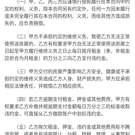
（一）甲、乙、丙三方应谨慎行使和履行在本合同中约
定的权利、义务，除本合同另有约定外，任何一方因未履行
或未完全履行其在本合同的权利、义务，而给其他方造成损
失的，应负责赔偿。
（二）甲方不承担约定的维修义务，致使乙方无法正常
使用该房屋的，乙方有权要求甲方自无法正常使用该房屋之
日起至甲方履行维修义务之日止每日按月租金（季、年租金
应折合为月租金）的万分之三向乙方支付违约金。
（三）甲方交付的房屋严重影响乙方安全、健康或不承
担约定的维修义务造成乙方人身、财产损失的，甲方应承担
相应法律责任，并赔偿乙方相应损失。
（四）若乙方逾期支付租金、押金或其他费用，甲方有
权要求乙方补缴并按逾期支付金额每日万分之三的标准收取
违约金，可直接从乙方缴款账户中划扣违约金。
（五）乙方拖欠租金、押金、违约金或其他费用拒不腾
退房屋，或者具有违规转让、分租、转租、转借、从事营利