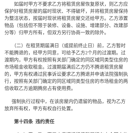
如届时甲方不要求乙方将租赁房屋恢复原状，则乙方应
保护好租赁房屋的届时现状、不得破坏，并将租赁房屋保持
为
整洁状态，按届时现状将租赁房屋交还给甲方。
乙方添置
物品（包括但不限于装修、设备、设施、增建部分、改建部
分等）归甲方所有，但双方另行协商一致的除外。
（二）
在租赁期届满日（或提前终止日）前，乙方
暂时
不能腾退的，经甲方同意，可给予乙方2个月的过渡期。过
渡期内，甲方有权按照有关部门确定的同区域同类型住房的
市场租金收取租金。过渡期届满后乙方仍不腾退租赁房屋
的，
甲方有权通过民事诉讼要求
乙方
腾退并申请法院强制执
行，
按照有关部门确定的同区域同类型住房的市场租金的两
倍收取乙方逾期腾房占有使用费。
强制执行过程中，在
该房屋内仍遗留的物品，视为乙方
放弃所有权，甲方有权自行处置。
第十四条 违约责任