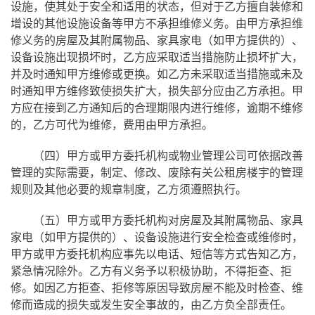
设施，使其处于安全和适用的状态，但对于乙方擅自装修和
增设的其他设施设备等甲方不承担维修义务。由甲方承担维
修义务的房屋及其附属物品、家具家电（如甲方提供的）、
设备设施出现损坏时，乙方应采取适当措施防止损坏扩大，
并及时通知甲方维修或更换。如乙方未采取适当措施或未及
时通知甲方维修致使损失扩大，损失部分应由乙方承担。甲
方应在接到乙方通知后的合理期限内进行维修，逾期不维修
的，乙方可代为维修，费用由甲方承担。
（四）甲方或甲方委托机构或物业管理公司可依据改善
管理的实际需要，制定、修改、废除有关公租房楼宇的管理
规则及其他必要的规章制度，乙方须遵照执行。
（五）甲方或甲方委托机构对房屋及其附属物品、家具
家电（如甲方提供的）、设备设施进行安全检查或维修时，
甲方或甲方委托机构应事先以电话、短信等方式告知乙方，
紧急情况除外。
乙方有义务予以积极协助，不得拒查、拒
修。如因乙方拒查、拒修等原因导致房屋不能及时检查、维
修而造成的损失或发生安全事故的，由乙方负全部责任。