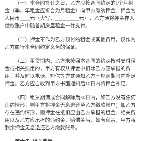
（一）本合同签订之日，乙方应按合同约定的1个月租
金（季、年租金应折合为月租金）向甲方缴纳押金。押金为
人民币
元（大写：
元），乙方须将押金存入
缴款账户中随首期房屋租金一并支付。
（二）押金不作为乙方预付的租金或其他费用，仅作为
乙方履行本合同约定义务的保证。
（三）租赁期内，乙方未按照本合同的约定按时支付租
金或相关费用的，甲方有权从押金中扣除乙方应承担的费
用，并及时以电话、短信等方式通知乙方于规定期限内补足
押金。乙方应自收到甲方书面通知后10日内将押金补足。
（四）租赁期满或合同解除后30日内，如乙方没有任何
违约情形，则甲方将押金无息退还至乙方缴款账户；如乙方
存在违约情形，则押金在抵扣应由乙方承担的租金、相关费
用以及乙方应承担的违约金、赔偿金后，如有剩余，甲方将
剩余押金无息退还乙方缴款账号。