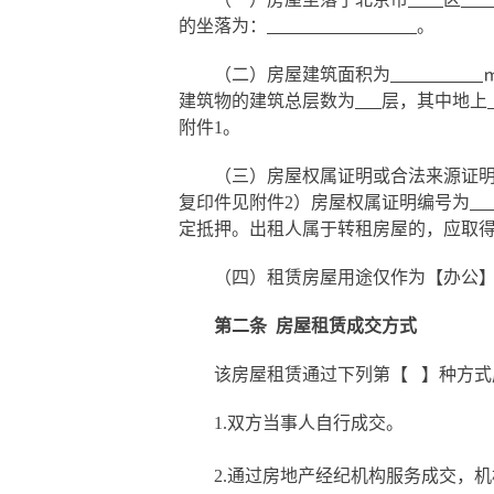
的坐落为：
。
（二）房屋建筑面积为
建筑物的建筑总层数为
层，其中地上
附件
1
。
（三）房屋权属证明或合法来源证
复印件见附件
2
）房屋权属证明编号为
定抵押。出租人属于转租房屋的，应取
（四）租赁房屋用途仅作为【办公
第二条
房屋租赁成交方式
该房屋
租赁通过下列
第【
】
种
方式
1.
双方
当事人
自行成交。
2.通过房地产经纪机构服务成交，