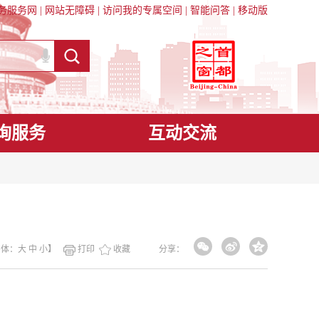
务服务网
|
网站无障碍
|
访问我的专属空间
|
智能问答
|
移动版
询服务
互动交流
字体：
大
中
小
】
打印
收藏
分享：