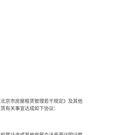
《北京市房屋租赁管理若干规定》
及其他
租赁有关事宜达成如下协议：
屋权属证书或其
他房屋合法来源证明
记载