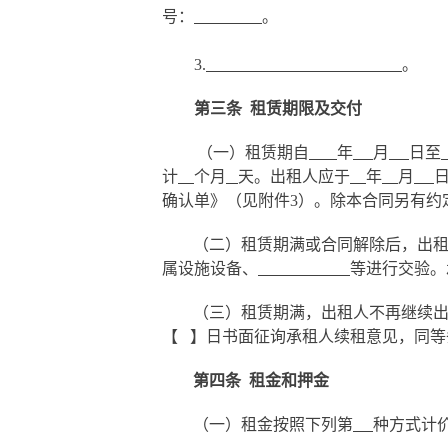
号：
。
3.
。
第三条
租赁期限及交付
（一）租赁期自
年
月
日至
计
个月
天。出租人应于
年
月
确认单》（见附件
3
）。除本合同另有约
（二）租赁期满或合同解除后，出
属设施设备、
等进行交验。
（三）租赁期满，出租人不再继续
【
】
日书面征询承租人续租意见，同等
第四条
租金和押金
（一）租金按照下列第
种方式计