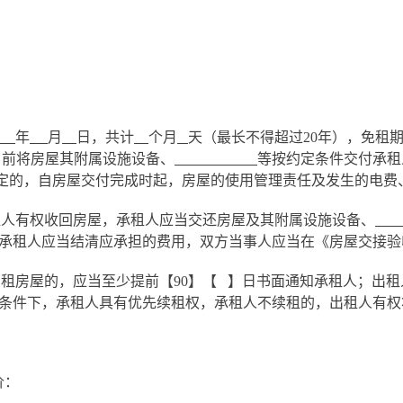
年
月
日，共计
个月
天（最长不得超过
2
0
年），免租
日前将房屋其附属设施设备、
等按约定条件交付承租
定的，自房屋交付完成时起，房屋的使用管理责任及发生的电费
租人有权收回房屋，承租人应当交还房屋及
其附属设施设备、
承租人应当结清应承担的费用，双方当事人应当在《房屋交接验
出租房屋的，应当至少提前【
90
】
【
】
日书面通知承租人；出租
条件下，承租人具有优先续租权，承租人不续租的，
出租人有权
价：