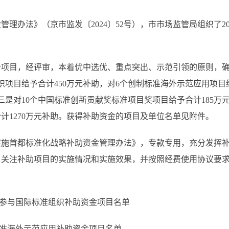
办法》（京市监发〔2024〕52号），市市场监管局组织了20
项目，经评审，本着优中选优、重点突出、示范引领的原则，确定对
项目给予合计450万元补助，对6个创制标准海外示范应用项目给
三是对10个中国标准创新贡献奖标准项目奖项目给予合计185万
合计1270万元补助。获得补助资金的项目及单位名单见附件。
首都标准化战略补助资金管理办法》，专款专用，充分发挥补
，关注补助项目的实施情况和实施效果，并按照经费使用协议要
略参与国际标准组织补助
资金项目名单
标准海外示范应
用补助资金项目名单