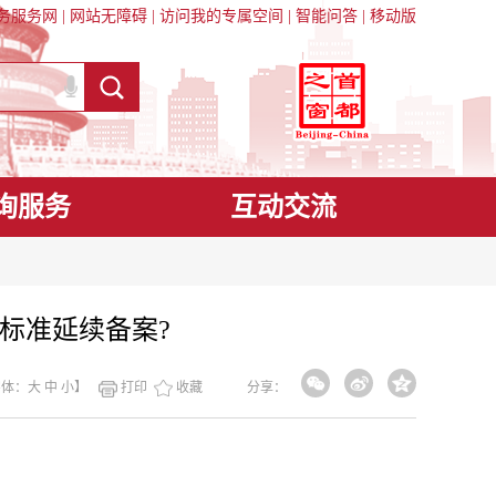
务服务网
|
网站无障碍
|
访问我的专属空间
|
智能问答
|
移动版
询服务
互动交流
标准延续备案?
字体：
大
中
小
】
打印
收藏
分享：