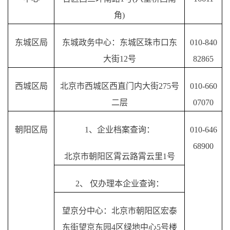
角)
东城区局
东城政务中心：东城区珠市口东
010-
840
大街
12号
82865
西城区局
北京市西城区西直门内大街
275号
010-
660
二层
07070
朝阳区局
1、企业档案查询：
010-646
68900
北京市朝阳区霄云路霄云里
1号
2、 仅办理本企业查询：
望京分中心：北京市朝阳区宏泰
东街望京东园
4区绿地中心5号楼